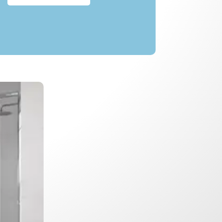
desde
448,00€
hasta
900,00€