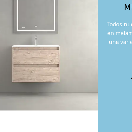
20,00€
M
Todos nu
en mela
una vari