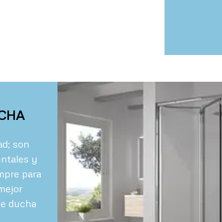
CHA
ad; son
ntales y
mpre para
 mejor
de ducha