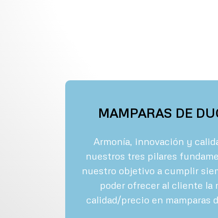
MAMPARAS DE DU
Armonía, innovación y calid
nuestros tres pilares fundame
nuestro objetivo a cumplir sie
poder ofrecer al cliente la
calidad/precio en mamparas 