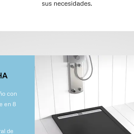
sus necesidades.
HA
eño con
le en 8
al de