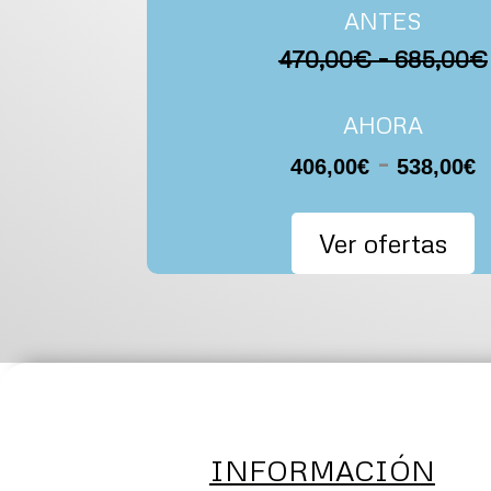
ANTES
470,00€ – 685,00€
AHORA
-
406,00
€
538,00
€
d
p
Ver ofertas
d
h
INFORMACIÓN