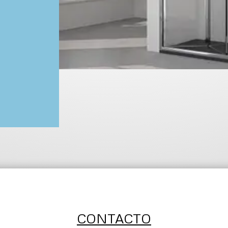
Rango
e
recios:
esde
406,00€
asta
538,00€
CONTACTO