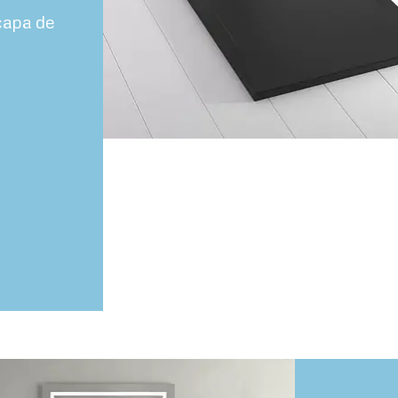
capa de
ango
e
recios:
esde
3,00€
asta