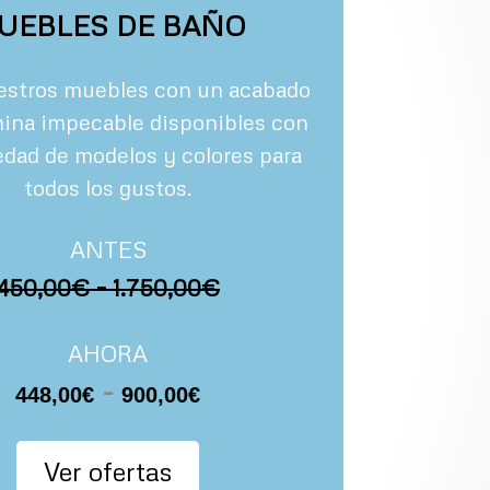
UEBLES DE BAÑO
estros muebles con un acabado
mina
impecable disponibles con
edad de modelos y colores para
todos los gustos.
ANTES
450,00€ – 1.750,00€
AHORA
Rango
-
448,00
€
900,00
€
de
precios:
Ver ofertas