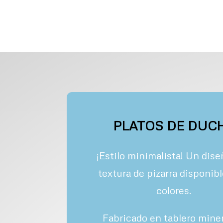
PLATOS DE DUC
¡Estilo minimalista! Un dis
textura de pizarra disponib
colores.
Fabricado en tablero miner