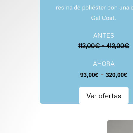
resina de poliéster con una 
Gel Coat.
ANTES
112,00€ – 412,00€
AHORA
R
-
93,00
€
320,00
€
d
p
Ver ofertas
d
9
h